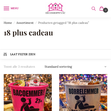
Skip
Skip
to
to
MENU
0
navigation
content
Home
/
Assortiment
/
Producten getagged “18 plus cadeau”
18 plus cadeau
LAAT FILTER ZIEN
Toont alle 3 resultaten