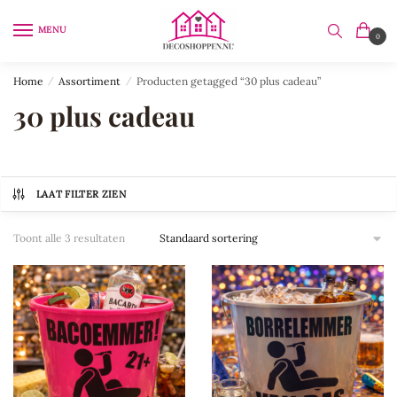
Skip
Skip
to
to
MENU
0
navigation
content
Home
/
Assortiment
/
Producten getagged “30 plus cadeau”
30 plus cadeau
LAAT FILTER ZIEN
Toont alle 3 resultaten