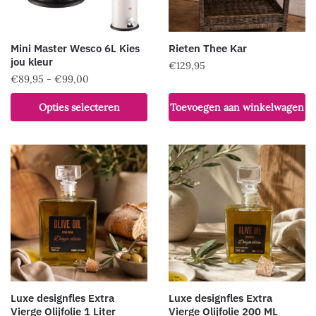
Mini Master Wesco 6L Kies
Rieten Thee Kar
jou kleur
€
129,95
Prijsklasse:
€
89,95
-
€
99,00
€89,95
Dit
Opties selecteren
Toevoegen aan winkelwagen
tot
product
€99,00
heeft
meerdere
variaties.
Deze
optie
kan
gekozen
worden
op
de
Luxe designfles Extra
Luxe designfles Extra
productpagina
Vierge Olijfolie 1 Liter
Vierge Olijfolie 200 ML