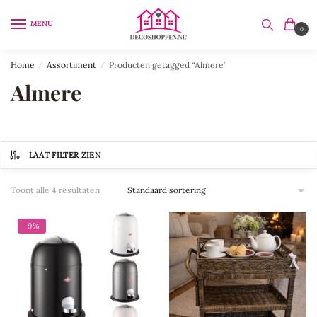
Skip
Skip
to
to
MENU
0
navigation
content
Home
/
Assortiment
/
Producten getagged “Almere”
Almere
LAAT FILTER ZIEN
Toont alle 4 resultaten
-9%