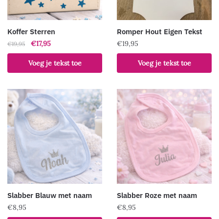
Koffer Sterren
Romper Hout Eigen Tekst
Oorspronkelijke
Huidige
€
17,95
€
19,95
€
19,95
prijs
prijs
Voeg je tekst toe
Voeg je tekst toe
was:
is:
€19,95.
€17,95.
Slabber Blauw met naam
Slabber Roze met naam
€
8,95
€
8,95