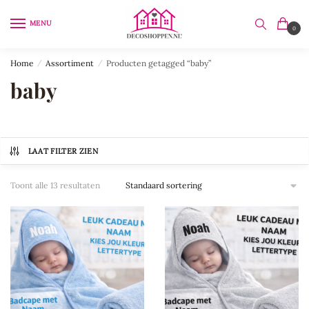
Skip
Skip
to
to
MENU
0
navigation
content
Home
/
Assortiment
/
Producten getagged “baby”
baby
LAAT FILTER ZIEN
Toont alle 13 resultaten