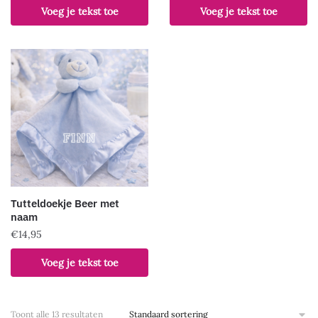
Voeg je tekst toe
Voeg je tekst toe
Tutteldoekje Beer met
naam
€
14,95
Dit
Voeg je tekst toe
product
heeft
meerdere
Toont alle 13 resultaten