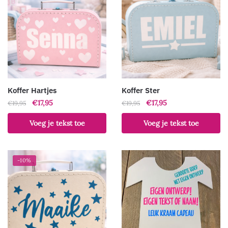
Koffer Hartjes
Koffer Ster
Oorspronkelijke
Huidige
Oorspronkelijke
Huidige
€
17,95
€
17,95
€
19,95
€
19,95
prijs
prijs
prijs
prijs
Voeg je tekst toe
Voeg je tekst toe
was:
is:
was:
is:
€19,95.
€17,95.
€19,95.
€17,95.
-10%