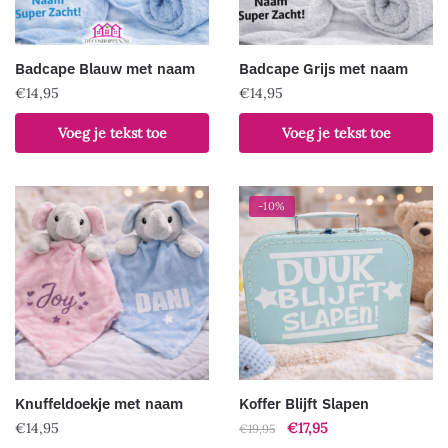
Badcape Blauw met naam
Badcape Grijs met naam
€
14,95
€
14,95
Voeg je tekst toe
Voeg je tekst toe
-10%
Knuffeldoekje met naam
Koffer Blijft Slapen
Oorspronkelijke
Huidige
€
14,95
€
17,95
€
19,95