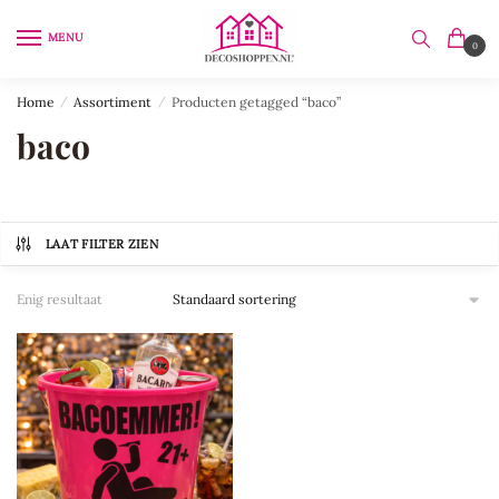
Skip
Skip
to
to
MENU
0
navigation
content
Home
/
Assortiment
/
Producten getagged “baco”
baco
LAAT FILTER ZIEN
Enig resultaat