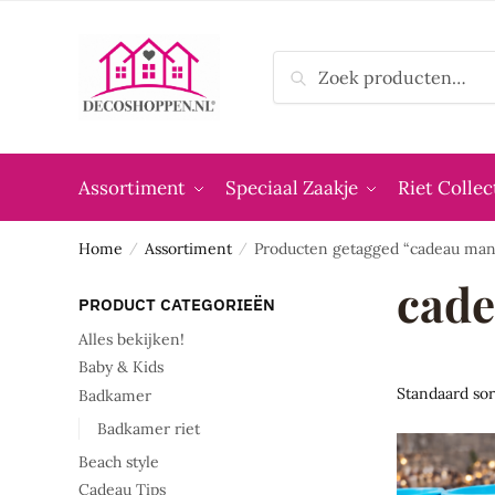
Skip
Skip
to
to
Zoeken
navigation
content
Zoeken
naar:
Assortiment
Speciaal Zaakje
Riet Collec
Home
Assortiment
Producten getagged “cadeau man
/
/
cad
PRODUCT CATEGORIEËN
Alles bekijken!
Baby & Kids
Badkamer
Badkamer riet
Beach style
Cadeau Tips