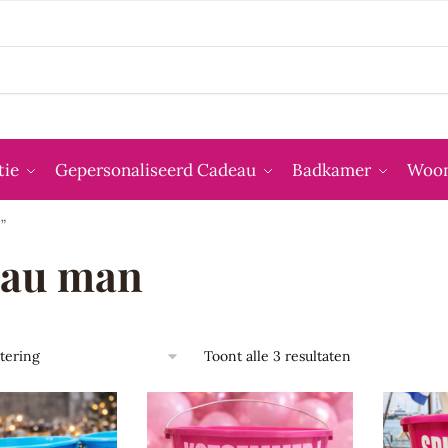
tie
Gepersonaliseerd Cadeau
Badkamer
Woon
”
eau man
Toont alle 3 resultaten