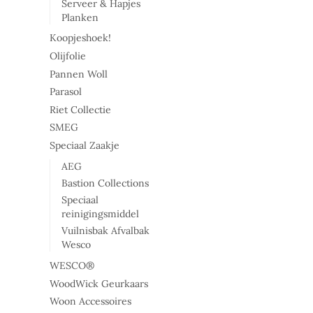
Serveer & Hapjes
worden
Planken
op
Koopjeshoek!
de
Olijfolie
productpag
Pannen Woll
Parasol
Riet Collectie
SMEG
Speciaal Zaakje
AEG
Bastion Collections
Speciaal
reinigingsmiddel
Vuilnisbak Afvalbak
Wesco
WESCO®
WoodWick Geurkaars
Woon Accessoires