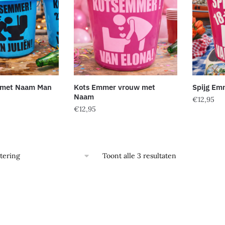
 met Naam Man
Kots Emmer vrouw met
Spijg Em
Naam
€
12,95
€
12,95
Dit
Dit
product
product
heeft
heeft
meerder
Toont alle 3 resultaten
meerdere
variaties
variaties.
Deze
Deze
optie
optie
kan
kan
gekozen