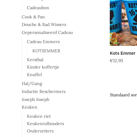
Cadeaubon
Cook & Pan
Douche & Bad Wissers
Gepersonaliseerd Cadeau
Cadeau Emmers
KOTSEMMER
Kots Emmer
Kerstbal
€
12,95
Kinder koffertje
Dit
Knuffel
product
Hal/Gang
heeft
Inductie Beschermers
meerdere
Joseph Joseph
variaties.
Keuken
Deze
Keuken riet
optie
Keukenrolhouders
kan
Onderzetters
gekozen