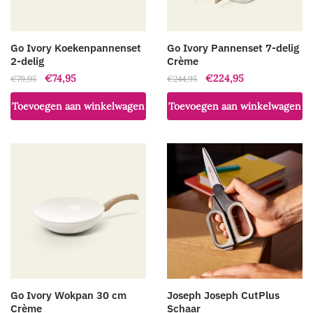
Go Ivory Koekenpannenset
Go Ivory Pannenset 7-delig
2-delig
Crème
Oorspronkelijke
Huidige
Oorspronkelijke
Huidige
€
74,95
€
224,95
€
79,95
€
244,95
prijs
prijs
prijs
prijs
Toevoegen aan winkelwagen
Toevoegen aan winkelwagen
was:
is:
was:
is:
€79,95.
€74,95.
€244,95.
€224,95.
Go Ivory Wokpan 30 cm
Joseph Joseph CutPlus
Crème
Schaar