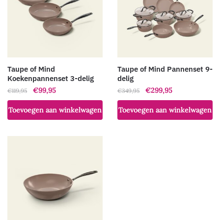
Taupe of Mind
Taupe of Mind Pannenset 9-
Koekenpannenset 3-delig
delig
Oorspronkelijke
Huidige
Oorspronkelijke
Huidige
€
99,95
€
299,95
€
119,95
€
349,95
prijs
prijs
prijs
prijs
Toevoegen aan winkelwagen
Toevoegen aan winkelwagen
was:
is:
was:
is:
€119,95.
€99,95.
€349,95.
€299,95.