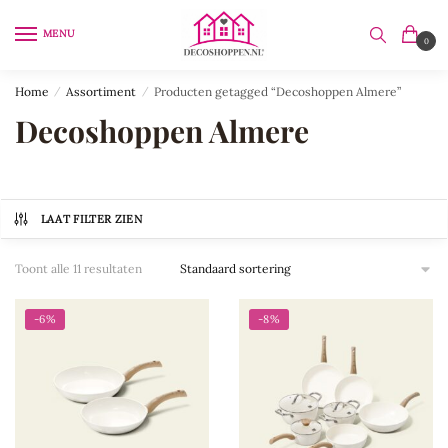
Skip
Skip
to
to
MENU
0
navigation
content
Home
/
Assortiment
/
Producten getagged “Decoshoppen Almere”
Decoshoppen Almere
LAAT FILTER ZIEN
Toont alle 11 resultaten
-6%
-8%