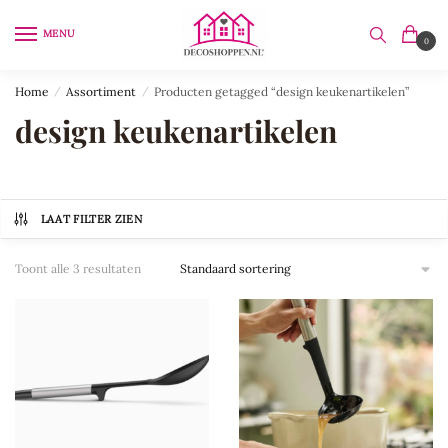
Skip
Skip
to
to
MENU
0
navigation
content
Home
/
Assortiment
/
Producten getagged “design keukenartikelen”
design keukenartikelen
LAAT FILTER ZIEN
Toont alle 3 resultaten