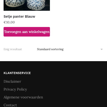
Setje panter Blauw
€
10,00
Toevoegen aan winkelwagen
Enig resultaat
KLANTENSERVICE
Disclaimer
Privacy Policy
Algemene voorwaarden
Contact