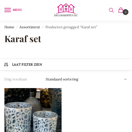
Skip
Skip
to
to
MENU
0
navigation
content
Home
/
Assortiment
/
Producten getagged “Karaf set”
Karaf set
LAAT FILTER ZIEN
Enig resultaat