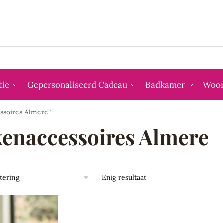
tie
Gepersonaliseerd Cadeau
Badkamer
Woon
ssoires Almere”
enaccessoires Almere
Enig resultaat