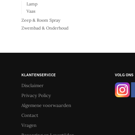
Lamp
Vaas
Zeep & Room Spray
Zwembad & Onderhoud
KLANTENSERVICE
VOLG ONS
Disclaimer
Privacy Policy
Algemene voorwaarden
Contact
Vragen