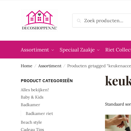
Skip
Skip
to
to
Zoeken
navigation
content
Zoeken
naar:
Assortiment
Speciaal Zaakje
Riet Collec
Home
Assortiment
Producten getagged “keukenacce
/
/
keuk
PRODUCT CATEGORIEËN
Alles bekijken!
Baby & Kids
Badkamer
Badkamer riet
Beach style
Cadeau Tips