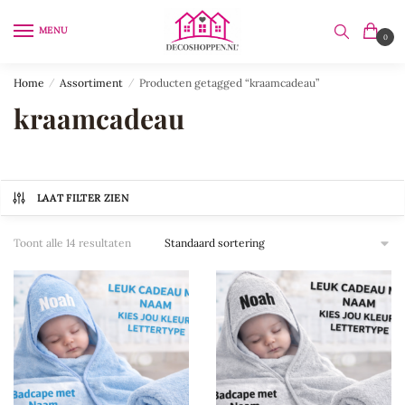
Skip
Skip
to
to
MENU
0
navigation
content
Home
/
Assortiment
/
Producten getagged “kraamcadeau”
kraamcadeau
LAAT FILTER ZIEN
Toont alle 14 resultaten