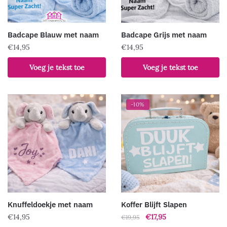
Badcape Blauw met naam
Badcape Grijs met naam
€
14,95
€
14,95
Voeg je tekst toe
Voeg je tekst toe
-10%
Knuffeldoekje met naam
Koffer Blijft Slapen
Oorspronkelijke
Huidige
€
14,95
€
17,95
€
19,95