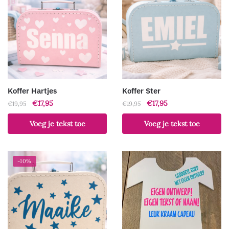
Koffer Hartjes
Koffer Ster
Oorspronkelijke
Huidige
Oorspronkelijke
Huidige
€
17,95
€
17,95
€
19,95
€
19,95
prijs
prijs
prijs
prijs
Voeg je tekst toe
Voeg je tekst toe
was:
is:
was:
is:
€19,95.
€17,95.
€19,95.
€17,95.
-10%