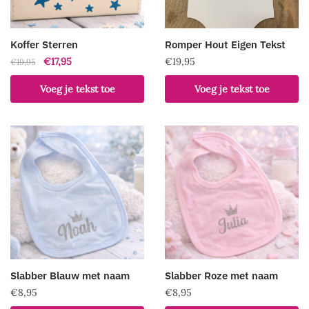
Koffer Sterren
Romper Hout Eigen Tekst
Oorspronkelijke
Huidige
€
17,95
€
19,95
€
19,95
prijs
prijs
Voeg je tekst toe
Voeg je tekst toe
was:
is:
€19,95.
€17,95.
Slabber Blauw met naam
Slabber Roze met naam
€
8,95
€
8,95