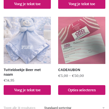
Voeg je tekst toe
Voeg je tekst toe
Tutteldoekje Beer met
CADEAUBON
naam
Prijsklasse:
€
5,00
-
€
50,00
€
14,95
€5,00
Dit
tot
Dit
product
Voeg je tekst toe
Opties selecteren
€50,00
product
heeft
heeft
meerdere
meerdere
variaties.
Toont alle 14 resultaten