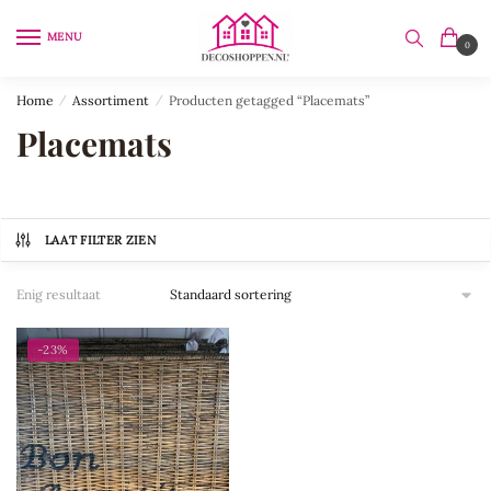
Skip
Skip
to
to
MENU
0
navigation
content
Home
/
Assortiment
/
Producten getagged “Placemats”
Placemats
LAAT FILTER ZIEN
Enig resultaat
-23%