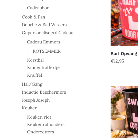
Cadeaubon
Cook & Pan
Douche & Bad Wissers
Gepersonaliseerd Cadeau
Cadeau Emmers
KOTSEMMER
Barf Opvang
Kerstbal
€
12,95
Kinder koffertje
Dit
Knuffel
product
Hal/Gang
heeft
Inductie Beschermers
meerdere
Joseph Joseph
variaties.
Keuken
Deze
Keuken riet
optie
Keukenrolhouders
kan
Onderzetters
gekozen