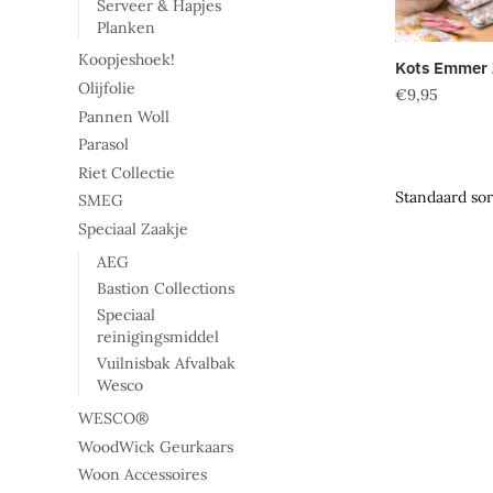
Serveer & Hapjes
worden
Planken
op
Koopjeshoek!
de
Kots Emmer
Olijfolie
productpag
€
9,95
Pannen Woll
Dit
Parasol
product
Riet Collectie
heeft
SMEG
meerdere
Speciaal Zaakje
variaties.
AEG
Deze
Bastion Collections
optie
Speciaal
kan
reinigingsmiddel
gekozen
Vuilnisbak Afvalbak
worden
Wesco
op
WESCO®
de
WoodWick Geurkaars
productpag
Woon Accessoires