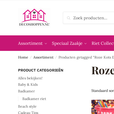
Skip
Skip
to
to
Zoeken
navigation
content
Zoeken
naar:
Assortiment
Speciaal Zaakje
Riet Collec
Home
Assortiment
Producten getagged “Roze Kots
/
/
Roz
PRODUCT CATEGORIEËN
Alles bekijken!
Baby & Kids
Badkamer
Badkamer riet
Beach style
Cadeau Tips