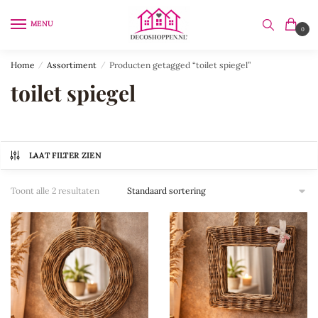
Skip
Skip
to
to
MENU
0
navigation
content
Home
/
Assortiment
/
Producten getagged “toilet spiegel”
toilet spiegel
LAAT FILTER ZIEN
Toont alle 2 resultaten