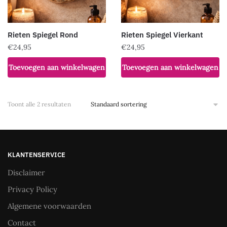
Rieten Spiegel Rond
Rieten Spiegel Vierkant
€
24,95
€
24,95
Toevoegen aan winkelwagen
Toevoegen aan winkelwagen
Toont alle 2 resultaten
KLANTENSERVICE
Disclaimer
Privacy Policy
Algemene voorwaarden
Contact