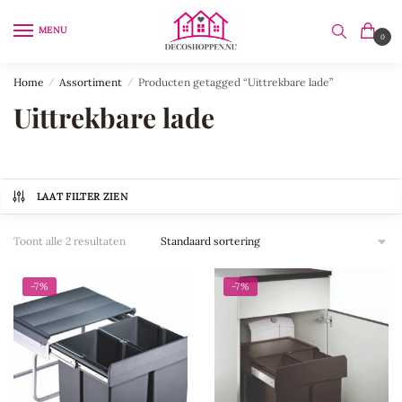
Skip
Skip
to
to
MENU
0
navigation
content
Home
/
Assortiment
/
Producten getagged “Uittrekbare lade”
Uittrekbare lade
LAAT FILTER ZIEN
Toont alle 2 resultaten
-7%
-7%