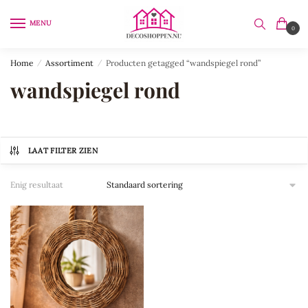
Skip
Skip
to
to
MENU
0
navigation
content
Home
/
Assortiment
/
Producten getagged “wandspiegel rond”
wandspiegel rond
LAAT FILTER ZIEN
Enig resultaat