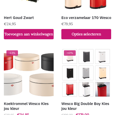
Hert Goud Zwart
Eco verzamelaar 170 Wesco
€
24,95
€
79,95
Dit
Toevoegen aan winkelwagen
Opties selecteren
product
heeft
meerdere
-13%
-10%
variaties.
Deze
optie
kan
gekozen
worden
op
de
Koektrommel Wesco Kies
Wesco Big Double Boy Kies
productpagina
jou kleur
jou kleur
Oorspronkelijke
Huidige
Oorspronkelijke
Huidige
€
34,95
€
179,00
€
39,95
€
199,00