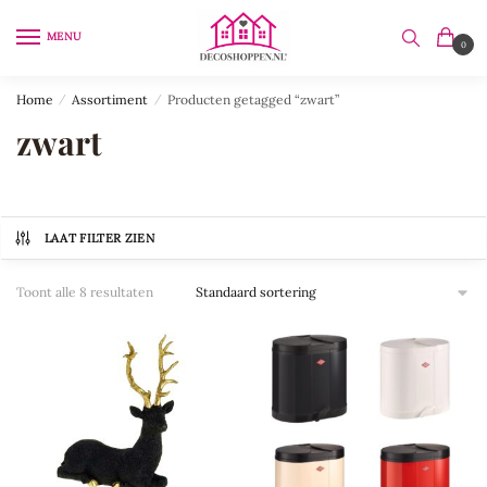
Skip
Skip
to
to
MENU
0
navigation
content
Home
/
Assortiment
/
Producten getagged “zwart”
zwart
LAAT FILTER ZIEN
Toont alle 8 resultaten