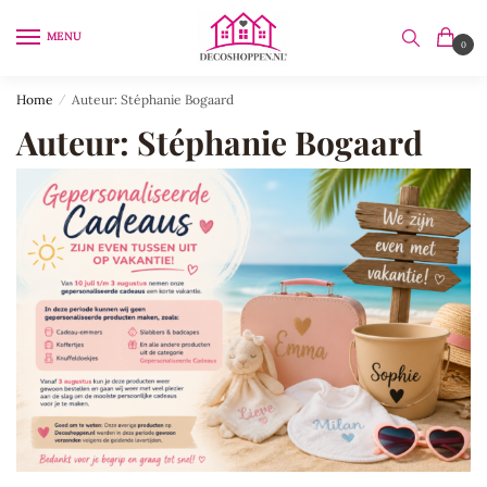
Skip
Skip
to
to
MENU
0
navigation
content
Home
/
Auteur: Stéphanie Bogaard
Auteur:
Stéphanie Bogaard