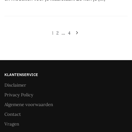
Berichten
1
2
…
4
paginering
KLANTENSERVICE
Disclaimer
Privacy Policy
Algemene voorwaarden
Contact
Vragen