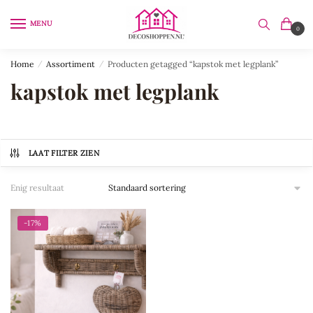
Skip
Skip
to
to
MENU
0
navigation
content
Home
/
Assortiment
/
Producten getagged “kapstok met legplank”
kapstok met legplank
LAAT FILTER ZIEN
Enig resultaat
-17%