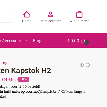
Home
Mijn account
Winkelmand
 Accessoires
Blog
€
0,00
0
ding!
ten Kapstok H2
Oorspronkelijke
Huidige
€
49,95
-17%
prijs
prijs
dagen voor 12:00 besteld!
in huis!
(mits op voorraad)
&amp;lt;br />Of kom langs in
was:
is:
kel.
€59,95.
€49,95.