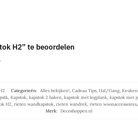
tok H2” te beoordelen
.
 H2
Categorieën:
Alles bekijken!
,
Cadeau Tips
,
Hal/Gang
,
Keuken
pstk
,
Kapstok
,
kapstok 2 haken
,
kapstok met legplank
,
kapstok met p
tok H2
,
rieten wandkapstok
,
rieten wandrek
,
rieten woonaccessoires
Merk:
Decoshoppen.nl