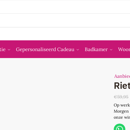
tie
Gepersonaliseerd Cadeau
Badkamer
Woon
Aanbie
Rie
€
59,95
Op werk
Morgen 
onze win