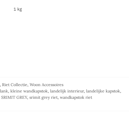
1 kg
,
Riet Collectie
,
Woon Accessoires
lank
,
kleine wandkapstok
,
landelijk interieur
,
landelijke kapstok
,
,
SRIMIT GREY
,
srimit grey riet
,
wandkapstok riet