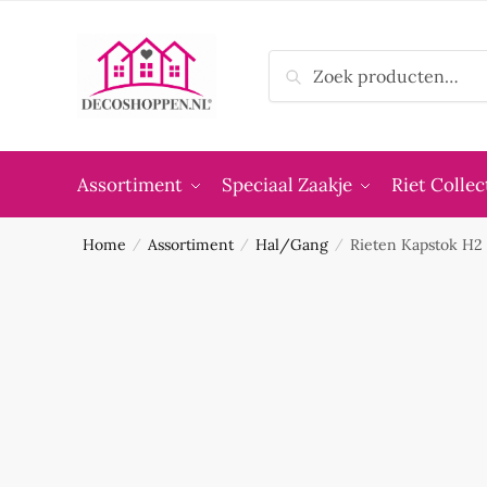
Skip
Skip
to
to
Zoeken
navigation
content
Zoeken
naar:
Assortiment
Speciaal Zaakje
Riet Collec
Home
Assortiment
Hal/Gang
Rieten Kapstok H2
/
/
/