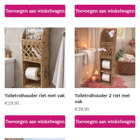
prijs
prijs
Toevoegen aan winkelwagen
Toevoegen aan winkelwagen
was:
is:
€59,95.
€49,95.
Toiletrolhouder riet met vak
Toiletrolhouder 2 riet met
vak
€
29,95
€
39,95
Toevoegen aan winkelwagen
Toevoegen aan winkelwagen