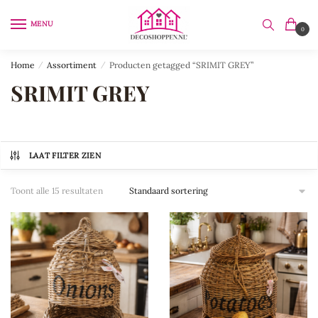
Skip
Skip
to
to
MENU
0
navigation
content
Home
/
Assortiment
/
Producten getagged “SRIMIT GREY”
SRIMIT GREY
LAAT FILTER ZIEN
Toont alle 15 resultaten