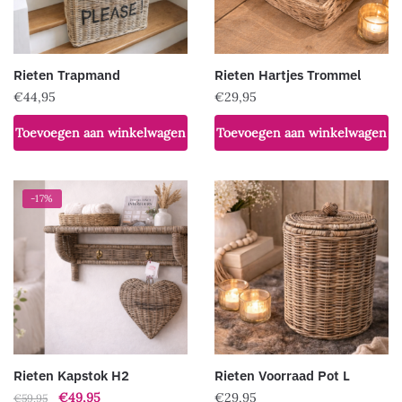
Rieten Trapmand
Rieten Hartjes Trommel
€
44,95
€
29,95
Toevoegen aan winkelwagen
Toevoegen aan winkelwagen
-17%
Rieten Kapstok H2
Rieten Voorraad Pot L
Oorspronkelijke
Huidige
€
49,95
€
29,95
€
59,95