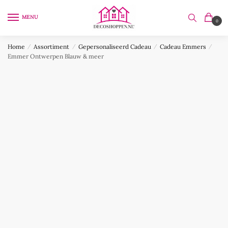
Skip
Skip
to
to
MENU
0
navigation
content
Home
/
Assortiment
/
Gepersonaliseerd Cadeau
/
Cadeau Emmers
/
Emmer Ontwerpen Blauw & meer