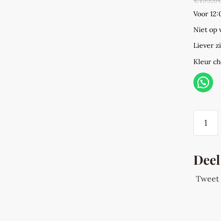
Voor 12:
Niet op
Liever z
Kleur c
WESC
Profili
Trio-
Master
Deel
410
S/400-
Tweet
3
Afvalsc
onderk