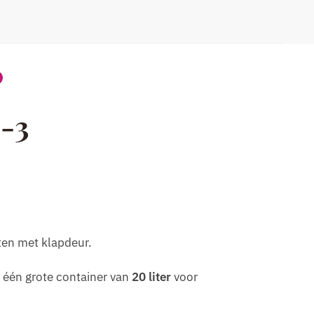
-3
ten met klapdeur.
: één grote container van
20 liter
voor