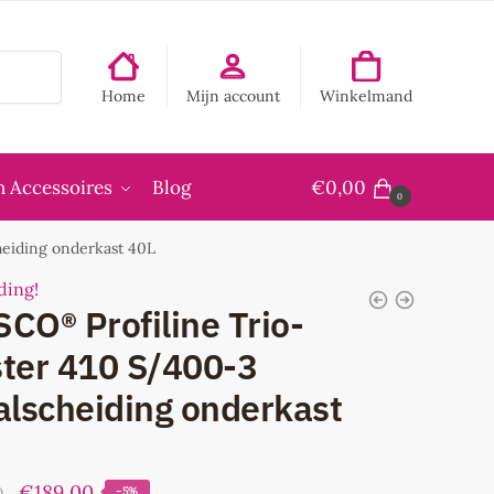
Home
Mijn account
Winkelmand
 Accessoires
Blog
€
0,00
0
eiding onderkast 40L
ding!
CO® Profiline Trio-
ter 410 S/400-3
alscheiding onderkast
Oorspronkelijke
Huidige
€
189,00
0
-5%