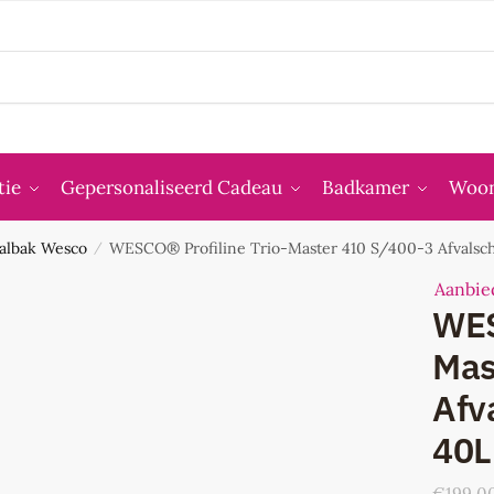
tie
Gepersonaliseerd Cadeau
Badkamer
Woon
valbak Wesco
WESCO® Profiline Trio-Master 410 S/400-3 Afvalsch
/
Aanbie
WES
Mas
Afv
40L
€
199,0