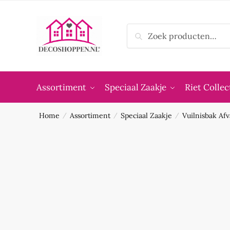
Skip
Skip
to
to
Zoeken
navigation
content
Zoeken
naar:
Assortiment
Speciaal Zaakje
Riet Collec
Home
Assortiment
Speciaal Zaakje
Vuilnisbak Af
/
/
/