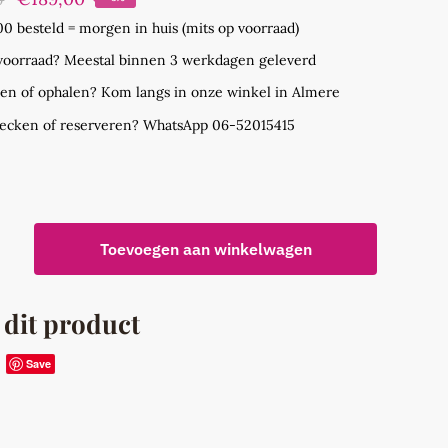
prijs
prijs
00 besteld = morgen in huis (mits op voorraad)
was:
is:
 voorraad? Meestal binnen 3 werkdagen geleverd
€199,00.
€189,00.
ien of ophalen? Kom langs in onze winkel in Almere
hecken of reserveren? WhatsApp 06-52015415
O®
Toevoegen aan winkelwagen
ne
 dit product
Save
heiding
ast