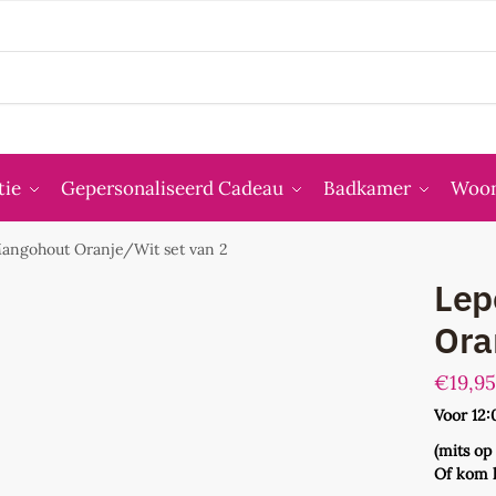
tie
Gepersonaliseerd Cadeau
Badkamer
Woon
angohout Oranje/Wit set van 2
Lep
Ora
€
19,9
Voor 12:
(mits op
Of kom 