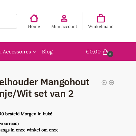
Home
Mijn account
Winkelmand
 Accessoires
Blog
€
0,00
0
elhouder Mangohout
nje/Wit set van 2
5
00 besteld Morgen in huis!
 voorraad)
langs in onze winkel om onze