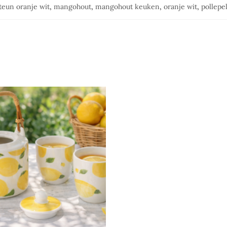
teun oranje wit
,
mangohout
,
mangohout keuken
,
oranje wit
,
pollepe