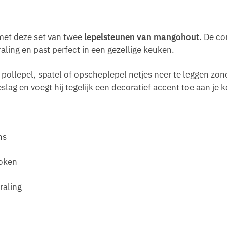
 met deze set van twee
lepelsteunen van mangohout
. De c
raling en past perfect in een gezellige keuken.
pollepel, spatel of opscheplepel netjes neer te leggen zon
ag en voegt hij tegelijk een decoratief accent toe aan je k
ns
koken
raling