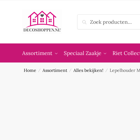
Skip
Skip
to
to
Zoeken
navigation
content
Zoeken
naar:
Assortiment
Speciaal Zaakje
Riet Collec
Home
Assortiment
Alles bekijken!
Lepelhouder M
/
/
/