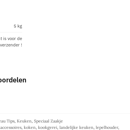
5 kg
t is voor de
verzender !
oordelen
au Tips
,
Keuken
,
Speciaal Zaakje
accessoires
,
koken
,
kookgerei
,
landelijke keuken
,
lepelhouder
,