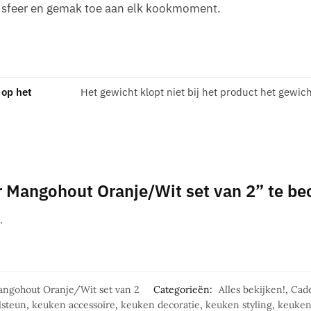
, sfeer en gemak toe aan elk kookmoment.
 op het
Het gewicht klopt niet bij het product het gewich
 Mangohout Oranje/Wit set van 2” te be
.
ngohout Oranje/Wit set van 2
Categorieën:
Alles bekijken!
,
Cade
lsteun
,
keuken accessoire
,
keuken decoratie
,
keuken styling
,
keuken