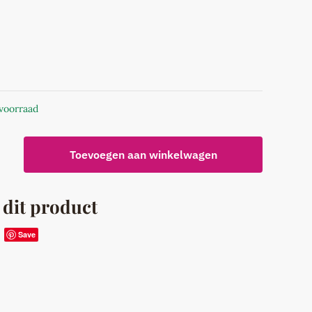
 voorraad
ouder
Toevoegen aan winkelwagen
hout
/Wit
 dit product
Save