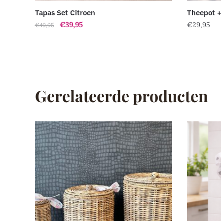
Tapas Set Citroen
Theepot +
Oorspronkelijke
Huidige
€
39,95
€
29,95
€
49,95
prijs
prijs
was:
is:
€49,95.
€39,95.
Gerelateerde producten