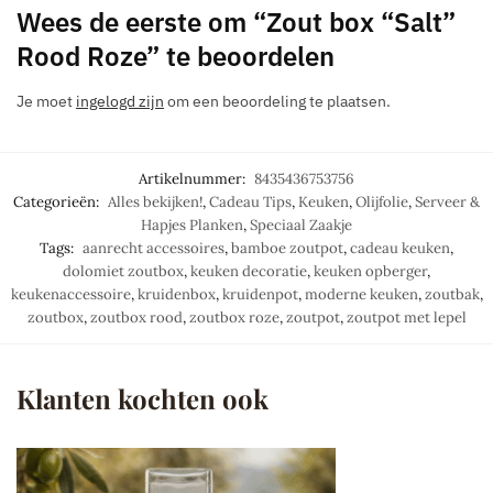
Wees de eerste om “Zout box “Salt”
Rood Roze” te beoordelen
Je moet
ingelogd zijn
om een beoordeling te plaatsen.
Artikelnummer:
8435436753756
Categorieën:
Alles bekijken!
,
Cadeau Tips
,
Keuken
,
Olijfolie
,
Serveer &
Hapjes Planken
,
Speciaal Zaakje
Tags:
aanrecht accessoires
,
bamboe zoutpot
,
cadeau keuken
,
dolomiet zoutbox
,
keuken decoratie
,
keuken opberger
,
keukenaccessoire
,
kruidenbox
,
kruidenpot
,
moderne keuken
,
zoutbak
,
zoutbox
,
zoutbox rood
,
zoutbox roze
,
zoutpot
,
zoutpot met lepel
Klanten kochten ook