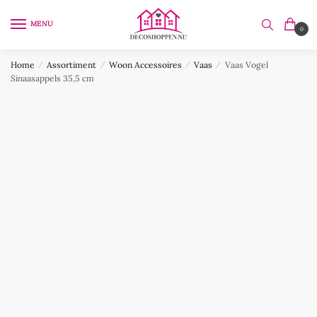
Skip
Skip
to
to
MENU
0
navigation
content
Home
/
Assortiment
/
Woon Accessoires
/
Vaas
/
Vaas Vogel
Sinaasappels 35,5 cm