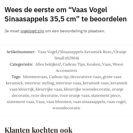
Wees de eerste om “Vaas Vogel
Sinaasappels 35,5 cm” te beoordelen
Je moet
ingelogd zijn
om een beoordeling te plaatsen.
Artikelnummer:
Vaas Vogel/Sinaasappels Keramiek Roze/Oranje
Small (62964)
Categorieën:
Alles bekijken!
,
Cadeau Tips
,
Keuken
,
Vaas
,
Woon
Accessoires
Tags:
bloemenvaas
,
Cadeau tip
,
decoratieve vaas
,
grote vaas
keramiek
,
interieur styling
,
interieur vaas
,
keramiek vaas
,
keramiek
vaas kleurrijk
,
kleurrijke vaas
,
kleurrijke woondecoratie
,
oranje
decoratie
,
roze decoratie
,
roze oranje vaas
,
statement piece
,
statement vaas
,
Vaas
,
vaas bloemen
,
vaas sinaasappels
,
vaas vogel
,
woondecoratie
Klanten kochten ook