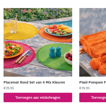
Placemat Rond Set van 4 Mix Kleuren
Plaid Pompom F
€
19,95
€
19,95
Toevoegen aan winkelwagen
Toevoege