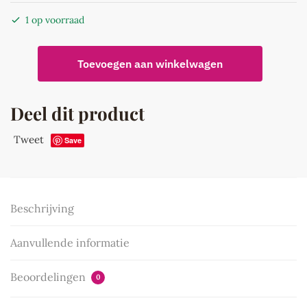
1 op voorraad
Vaas
Toevoegen aan winkelwagen
Vogel
Sinaasappels
35,5
Deel dit product
cm
aantal
Tweet
Save
Beschrijving
Aanvullende informatie
Beoordelingen
0