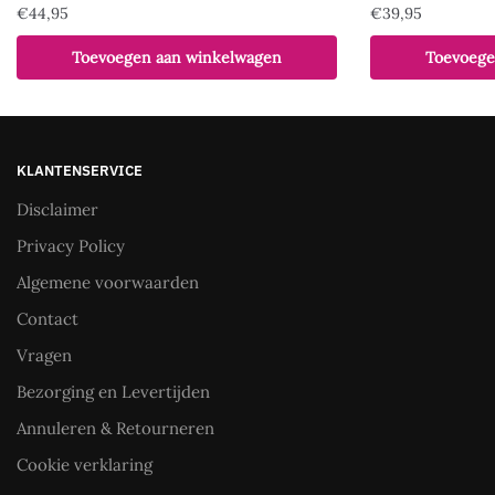
€
44,95
€
39,95
Toevoegen aan winkelwagen
Toevoege
KLANTENSERVICE
Disclaimer
Privacy Policy
Algemene voorwaarden
Contact
Vragen
Bezorging en Levertijden
Annuleren & Retourneren
Cookie verklaring